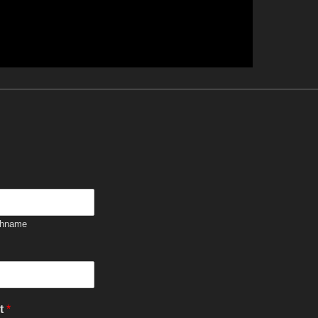
hname
ht
*