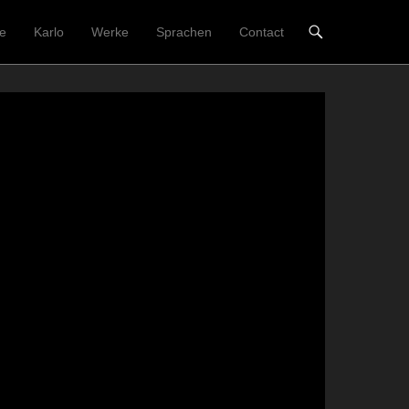
e
Karlo
Werke
Sprachen
Contact
rmenü
halt springen