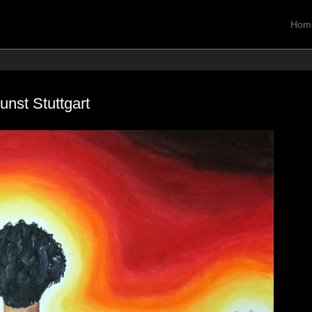
Hom
Primä
Zum In
unst Stuttgart